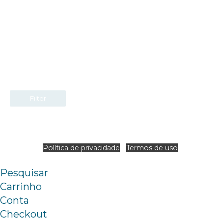
Filter
Copyright ©️ 2021 Skynet Implantando o futuro
Política de privacidade
|
Termos de uso
Pesquisar
Carrinho
Conta
Checkout