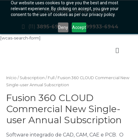
Our website uses cookies to give you the best and most
relevant experience. By clicking on accept, you give your
contato@e-skynet.com.br
consent to the use of cookies as per our privacy policy.
(11)
3895-6981
(11)
99933-6944
Deny
Accept
[wcas-search-form]
Início
/
Subscription
/
Full
/ Fusion 360 CLOUD Commercial New
Single-user Annual Subscription
Fusion 360 CLOUD
Commercial New Single-
user Annual Subscription
Software integrado de CAD, CAM, CAE e PCB. O