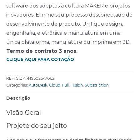
software dos adeptos à cultura MAKER e projetos
inovadores.
Elimine seu processo desconectado de
desenvolvimento de produto. Unifique design,
engenharia, eletrônica e manufatura em uma
única plataforma, manufature ou imprima em 3D.
Termo de contrato 3 anos.
CLIQUE AQUI PARA COTAÇÃO
REF:
C1ZK1-NS5025-V662
Categorias:
AutoDesk
,
Cloud
,
Full
,
Fusion
,
Subscription
Descrição
Visão Geral
Projete do seu jeito
Não deixe sua ferramenta de design limitar sua criatividade