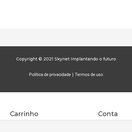
Copyright ©️ 2021 Skynet Implantando o futuro
|
Política de privacidade
Termos de uso
Carrinho
Conta