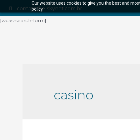
Our website uses cookies to give you the best and most 
contato@e-skynet.com.br
policy.
[wcas-search-form]
casino