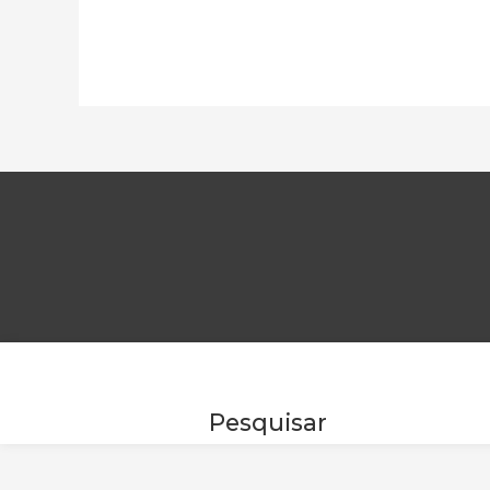
Pesquisar